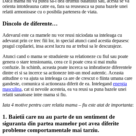
Daca mama nu va putea sa-i dea drumul baiatului sau, acesta se va
orienta intotdeauna catre ea, fara sa reuseasca sa puna bazele unei
relatii armonioase cu o posibila partenera de viata.
Dincolo de diferente…
Adevarul este ca mamele nu vor reusi niciodata sa inteleaga cu
adevarat prin ce trec fiii lor, in special atunci cand acestia depasesc
pragul copilariei, insa acest lucru nu ar trebui sa le descurajeze.
Atunci cand o mama se straduieste sa relationeze cu fiul sau poate
genera o stare tensionanta, ceea ce ii poate crea si mai multa
confuzie. In schimb, aceasta poate incerca sa imbratiseze diferentele
dintre ei si sa incerce sa actioneze intr-un mod autentic. Aceasta
atitudine o va ajuta sa inteleaga ca are de crescut o fiinta umana care
gandeste, comunica si actioneaza diferit de ea. Intelegand
energia
masculina
, cat si nevoile acesteia, ea va reusi sa puna bazele unei
relatii sanatoase intre mama si fiu.
Iata 4 motive pentru care relatia mama – fiu este atat de importanta
:
1. Baietii care nu au parte de un sentiment de
siguranta din partea mamelor pot avea diferite
probleme comportamentale mai tarziu.