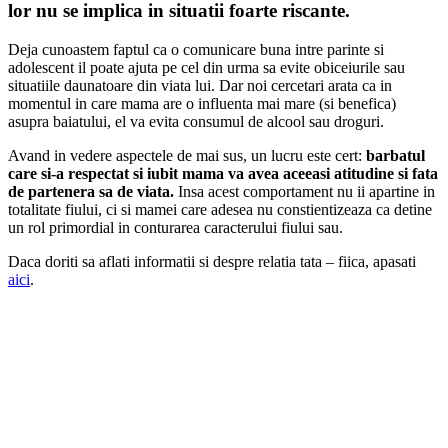
lor nu se implica in situatii foarte riscante.
Deja cunoastem faptul ca o comunicare buna intre parinte si
adolescent il poate ajuta pe cel din urma sa evite obiceiurile sau
situatiile daunatoare din viata lui. Dar noi cercetari arata ca in
momentul in care mama are o influenta mai mare (si benefica)
asupra baiatului, el va evita consumul de alcool sau droguri.
Avand in vedere aspectele de mai sus, un lucru este cert:
barbatul
care si-a respectat si iubit mama va avea aceeasi atitudine si fata
de partenera sa de viata.
Insa acest comportament nu ii apartine in
totalitate fiului, ci si mamei care adesea nu constientizeaza ca detine
un rol primordial in conturarea caracterului fiului sau.
Daca doriti sa aflati informatii si despre relatia tata – fiica, apasati
aici
.