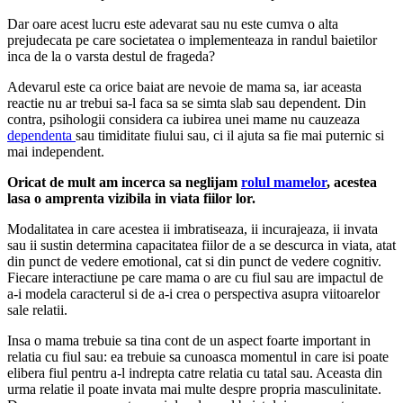
Dar oare acest lucru este adevarat sau nu este cumva o alta
prejudecata pe care societatea o implementeaza in randul baietilor
inca de la o varsta destul de frageda?
Adevarul este ca orice baiat are nevoie de mama sa, iar aceasta
reactie nu ar trebui sa-l faca sa se simta slab sau dependent. Din
contra, psihologii considera ca iubirea unei mame nu cauzeaza
dependenta
sau timiditate fiului sau, ci il ajuta sa fie mai puternic si
mai independent.
Oricat de mult am incerca sa neglijam
rolul mamelor
, acestea
lasa o amprenta vizibila in viata fiilor lor.
Modalitatea in care acestea ii imbratiseaza, ii incurajeaza, ii invata
sau ii sustin determina capacitatea fiilor de a se descurca in viata, atat
din punct de vedere emotional, cat si din punct de vedere cognitiv.
Fiecare interactiune pe care mama o are cu fiul sau are impactul de
a-i modela caracterul si de a-i crea o perspectiva asupra viitoarelor
sale relatii.
Insa o mama trebuie sa tina cont de un aspect foarte important in
relatia cu fiul sau: ea trebuie sa cunoasca momentul in care isi poate
elibera fiul pentru a-l indrepta catre relatia cu tatal sau. Aceasta din
urma relatie il poate invata mai multe despre propria masculinitate.