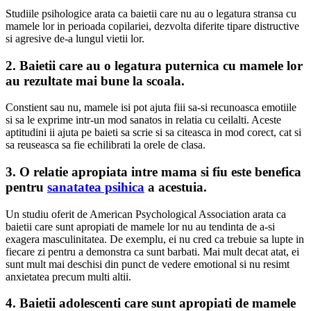
Studiile psihologice arata ca baietii care nu au o legatura stransa cu
mamele lor in perioada copilariei, dezvolta diferite tipare distructive
si agresive de-a lungul vietii lor.
2. Baietii care au o legatura puternica cu mamele lor
au rezultate mai bune la scoala.
Constient sau nu, mamele isi pot ajuta fiii sa-si recunoasca emotiile
si sa le exprime intr-un mod sanatos in relatia cu ceilalti. Aceste
aptitudini ii ajuta pe baieti sa scrie si sa citeasca in mod corect, cat si
sa reuseasca sa fie echilibrati la orele de clasa.
3. O relatie apropiata intre mama si fiu este benefica
pentru
sanatatea psihica
a acestuia.
Un studiu oferit de American Psychological Association arata ca
baietii care sunt apropiati de mamele lor nu au tendinta de a-si
exagera masculinitatea. De exemplu, ei nu cred ca trebuie sa lupte in
fiecare zi pentru a demonstra ca sunt barbati. Mai mult decat atat, ei
sunt mult mai deschisi din punct de vedere emotional si nu resimt
anxietatea precum multi altii.
4. Baietii adolescenti care sunt apropiati de mamele