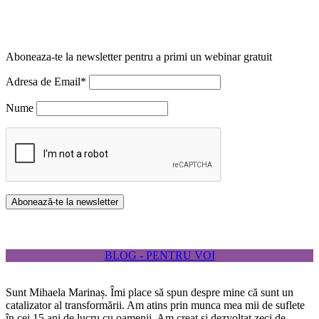
Aboneaza-te la newsletter pentru a primi un webinar gratuit
Adresa de Email*
Nume
BLOG - PENTRU VOI
Sunt Mihaela Marinaș. Îmi place să spun despre mine că sunt un
catalizator al transformării. Am atins prin munca mea mii de suflete
în cei 15 ani de lucru cu oamenii. Am creat și dezvoltat zeci de