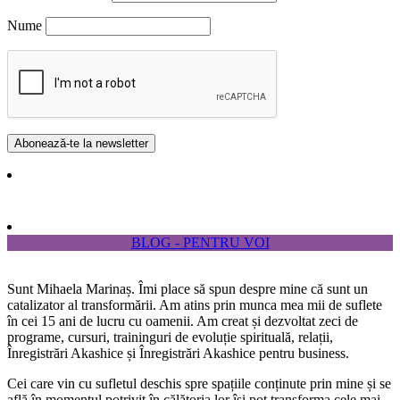
Nume
BLOG - PENTRU VOI
Sunt Mihaela Marinaș. Îmi place să spun despre mine că sunt un
catalizator al transformării. Am atins prin munca mea mii de suflete
în cei 15 ani de lucru cu oamenii. Am creat și dezvoltat zeci de
programe, cursuri, traininguri de evoluție spirituală, relații,
Înregistrări Akashice și Înregistrări Akashice pentru business.
Cei care vin cu sufletul deschis spre spațiile conținute prin mine și se
află în momentul potrivit în călătoria lor își pot transforma cele mai