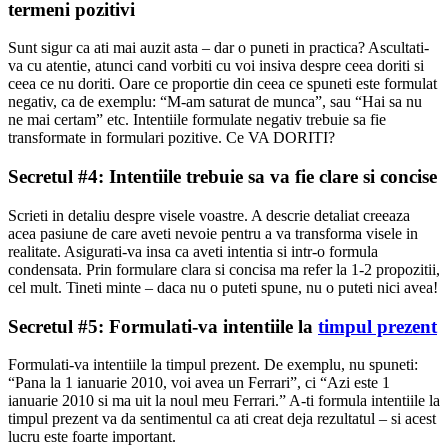
termeni pozitivi
Sunt sigur ca ati mai auzit asta – dar o puneti in practica? Ascultati-
va cu atentie, atunci cand vorbiti cu voi insiva despre ceea doriti si
ceea ce nu doriti. Oare ce proportie din ceea ce spuneti este formulat
negativ, ca de exemplu: “M-am saturat de munca”, sau “Hai sa nu
ne mai certam” etc. Intentiile formulate negativ trebuie sa fie
transformate in formulari pozitive. Ce VA DORITI?
Secretul #4: Intentiile trebuie sa va fie clare si concise
Scrieti in detaliu despre visele voastre. A descrie detaliat creeaza
acea pasiune de care aveti nevoie pentru a va transforma visele in
realitate. Asigurati-va insa ca aveti intentia si intr-o formula
condensata. Prin formulare clara si concisa ma refer la 1-2 propozitii,
cel mult. Tineti minte – daca nu o puteti spune, nu o puteti nici avea!
Secretul #5: Formulati-va intentiile la
timpul prezent
Formulati-va intentiile la timpul prezent. De exemplu, nu spuneti:
“Pana la 1 ianuarie 2010, voi avea un Ferrari”, ci “Azi este 1
ianuarie 2010 si ma uit la noul meu Ferrari.” A-ti formula intentiile la
timpul prezent va da sentimentul ca ati creat deja rezultatul – si acest
lucru este foarte important.