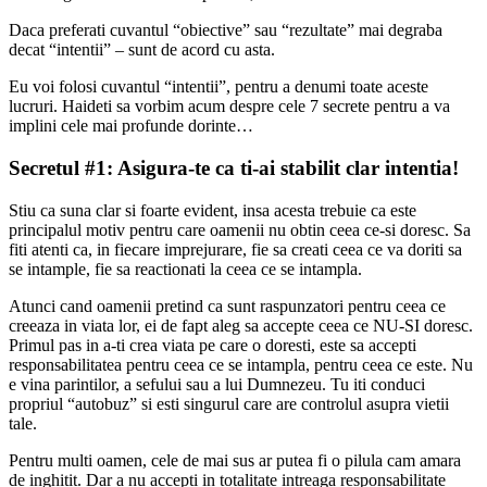
Daca preferati cuvantul “obiective” sau “rezultate” mai degraba
decat “intentii” – sunt de acord cu asta.
Eu voi folosi cuvantul “intentii”, pentru a denumi toate aceste
lucruri. Haideti sa vorbim acum despre cele 7 secrete pentru a va
implini cele mai profunde dorinte…
Secretul #1: Asigura-te ca ti-ai stabilit clar intentia!
Stiu ca suna clar si foarte evident, insa acesta trebuie ca este
principalul motiv pentru care oamenii nu obtin ceea ce-si doresc. Sa
fiti atenti ca, in fiecare imprejurare, fie sa creati ceea ce va doriti sa
se intample, fie sa reactionati la ceea ce se intampla.
Atunci cand oamenii pretind ca sunt raspunzatori pentru ceea ce
creeaza in viata lor, ei de fapt aleg sa accepte ceea ce NU-SI doresc.
Primul pas in a-ti crea viata pe care o doresti, este sa accepti
responsabilitatea pentru ceea ce se intampla, pentru ceea ce este. Nu
e vina parintilor, a sefului sau a lui Dumnezeu. Tu iti conduci
propriul “autobuz” si esti singurul care are controlul asupra vietii
tale.
Pentru multi oamen, cele de mai sus ar putea fi o pilula cam amara
de inghitit. Dar a nu accepti in totalitate intreaga responsabilitate