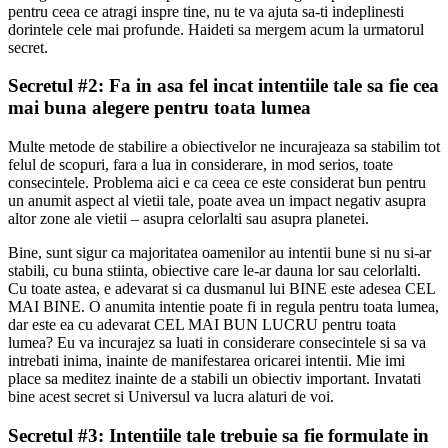
pentru ceea ce atragi inspre tine, nu te va ajuta sa-ti indeplinesti
dorintele cele mai profunde. Haideti sa mergem acum la urmatorul
secret.
Secretul #2: Fa in asa fel incat intentiile tale sa fie cea
mai buna alegere pentru toata lumea
Multe metode de stabilire a obiectivelor ne incurajeaza sa stabilim tot
felul de scopuri, fara a lua in considerare, in mod serios, toate
consecintele. Problema aici e ca ceea ce este considerat bun pentru
un anumit aspect al vietii tale, poate avea un impact negativ asupra
altor zone ale vietii – asupra celorlalti sau asupra planetei.
Bine, sunt sigur ca majoritatea oamenilor au intentii bune si nu si-ar
stabili, cu buna stiinta, obiective care le-ar dauna lor sau celorlalti.
Cu toate astea, e adevarat si ca dusmanul lui BINE este adesea CEL
MAI BINE. O anumita intentie poate fi in regula pentru toata lumea,
dar este ea cu adevarat CEL MAI BUN LUCRU pentru toata
lumea? Eu va incurajez sa luati in considerare consecintele si sa va
intrebati inima, inainte de manifestarea oricarei intentii. Mie imi
place sa meditez inainte de a stabili un obiectiv important. Invatati
bine acest secret si Universul va lucra alaturi de voi.
Secretul #3: Intentiile tale trebuie sa fie formulate in