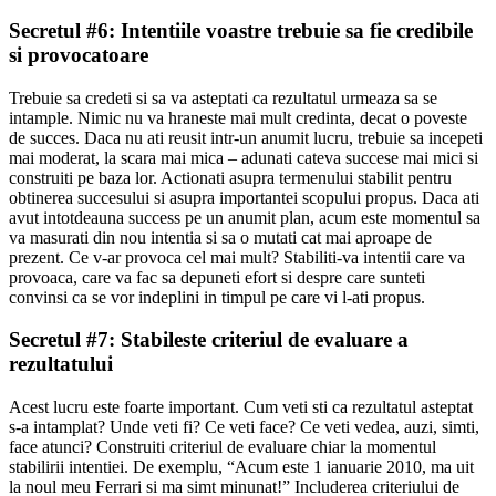
Secretul #6: Intentiile voastre trebuie sa fie credibile
si provocatoare
Trebuie sa credeti si sa va asteptati ca rezultatul urmeaza sa se
intample. Nimic nu va hraneste mai mult credinta, decat o poveste
de succes. Daca nu ati reusit intr-un anumit lucru, trebuie sa incepeti
mai moderat, la scara mai mica – adunati cateva succese mai mici si
construiti pe baza lor. Actionati asupra termenului stabilit pentru
obtinerea succesului si asupra importantei scopului propus. Daca ati
avut intotdeauna success pe un anumit plan, acum este momentul sa
va masurati din nou intentia si sa o mutati cat mai aproape de
prezent. Ce v-ar provoca cel mai mult? Stabiliti-va intentii care va
provoaca, care va fac sa depuneti efort si despre care sunteti
convinsi ca se vor indeplini in timpul pe care vi l-ati propus.
Secretul #7: Stabileste criteriul de evaluare a
rezultatului
Acest lucru este foarte important. Cum veti sti ca rezultatul asteptat
s-a intamplat? Unde veti fi? Ce veti face? Ce veti vedea, auzi, simti,
face atunci? Construiti criteriul de evaluare chiar la momentul
stabilirii intentiei. De exemplu, “Acum este 1 ianuarie 2010, ma uit
la noul meu Ferrari si ma simt minunat!” Includerea criteriului de