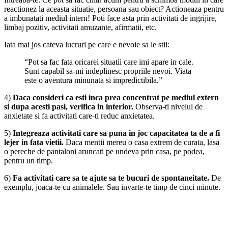
reactionez la aceasta situatie, persoana sau obiect? Actioneaza pentru
a imbunatati mediul intern! Poti face asta prin activitati de ingrijire,
limbaj pozitiv, activitati amuzante, afirmatii, etc.
Iata mai jos cateva lucruri pe care e nevoie sa le stii:
“Pot sa fac fata oricarei situatii care imi apare in cale.
Sunt capabil sa-mi indeplinesc propriile nevoi. Viata
este o aventura minunata si impredictibila.”
4)
Daca consideri ca esti inca prea concentrat pe mediul extern
si dupa acesti pasi, verifica in interior.
Observa-ti nivelul de
anxietate si fa activitati care-ti reduc anxietatea.
5)
Integreaza activitati care sa puna in joc capacitatea ta de a fi
lejer in fata vietii.
Daca mentii mereu o casa extrem de curata, lasa
o pereche de pantaloni aruncati pe undeva prin casa, pe podea,
pentru un timp.
6)
Fa activitati care sa te ajute sa te bucuri de spontaneitate.
De
exemplu, joaca-te cu animalele. Sau invarte-te timp de cinci minute.