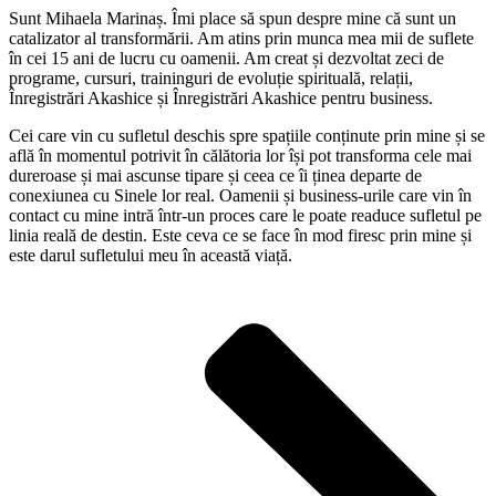
Sunt Mihaela Marinaș. Îmi place să spun despre mine că sunt un
catalizator al transformării. Am atins prin munca mea mii de suflete
în cei 15 ani de lucru cu oamenii. Am creat și dezvoltat zeci de
programe, cursuri, traininguri de evoluție spirituală, relații,
Înregistrări Akashice și Înregistrări Akashice pentru business.
Cei care vin cu sufletul deschis spre spațiile conținute prin mine și se
află în momentul potrivit în călătoria lor își pot transforma cele mai
dureroase și mai ascunse tipare și ceea ce îi ținea departe de
conexiunea cu Sinele lor real. Oamenii și business-urile care vin în
contact cu mine intră într-un proces care le poate readuce sufletul pe
linia reală de destin. Este ceva ce se face în mod firesc prin mine și
este darul sufletului meu în această viață.