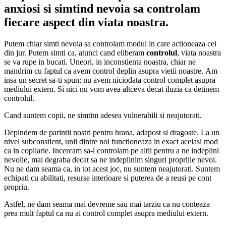
anxiosi si simtind nevoia sa controlam
fiecare aspect din viata noastra.
Putem chiar simti nevoia sa controlam modul in care actioneaza cei
din jur. Putem simti ca, atunci cand eliberam
controlul
, viata noastra
se va rupe in bucati. Uneori, in inconstienta noastra, chiar ne
mandrim cu faptul ca avem control deplin asupra vietii noastre. Am
insa un secret sa-ti spun: nu avem niciodata control complet asupra
mediului extern. Si nici nu vom avea altceva decat iluzia ca detinem
controlul.
Cand suntem copii, ne simtim adesea vulnerabili si neajutorati.
Depindem de parintii nostri pentru hrana, adapost si dragoste. La un
nivel subconstient, unii dintre noi functioneaza in exact acelasi mod
ca in copilarie. Incercam sa-i controlam pe altii pentru a ne indeplini
nevoile, mai degraba decat sa ne indeplinim singuri propriile nevoi.
Nu ne dam seama ca, in tot acest joc, nu suntem neajutorati. Suntem
echipati cu abilitati, resurse interioare si puterea de a reusi pe cont
propriu.
Astfel, ne dam seama mai devreme sau mai tarziu ca nu conteaza
prea mult faptul ca nu ai control complet asupra mediului extern.