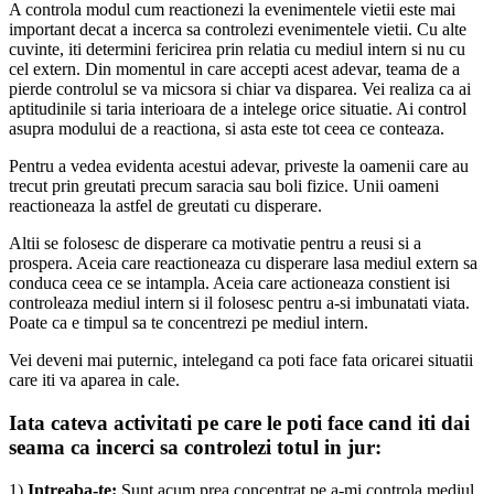
A controla modul cum reactionezi la evenimentele vietii este mai
important decat a incerca sa controlezi evenimentele vietii. Cu alte
cuvinte, iti determini fericirea prin relatia cu mediul intern si nu cu
cel extern. Din momentul in care accepti acest adevar, teama de a
pierde controlul se va micsora si chiar va disparea. Vei realiza ca ai
aptitudinile si taria interioara de a intelege orice situatie. Ai control
asupra modului de a reactiona, si asta este tot ceea ce conteaza.
Pentru a vedea evidenta acestui adevar, priveste la oamenii care au
trecut prin greutati precum saracia sau boli fizice. Unii oameni
reactioneaza la astfel de greutati cu disperare.
Altii se folosesc de disperare ca motivatie pentru a reusi si a
prospera. Aceia care reactioneaza cu disperare lasa mediul extern sa
conduca ceea ce se intampla. Aceia care actioneaza constient isi
controleaza mediul intern si il folosesc pentru a-si imbunatati viata.
Poate ca e timpul sa te concentrezi pe mediul intern.
Vei deveni mai puternic, intelegand ca poti face fata oricarei situatii
care iti va aparea in cale.
Iata cateva activitati pe care le poti face cand iti dai
seama ca incerci sa controlezi totul in jur:
1)
Intreaba-te:
Sunt acum prea concentrat pe a-mi controla mediul