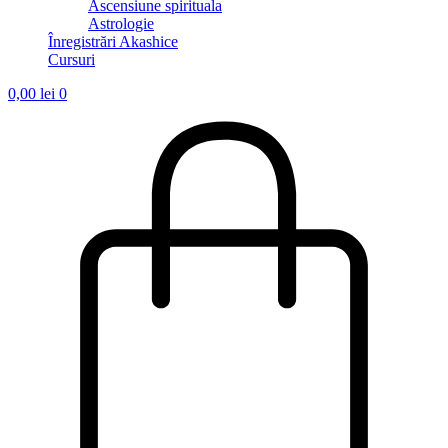
Ascensiune spirituala
Astrologie
Înregistrări Akashice
Cursuri
0,00
lei
0