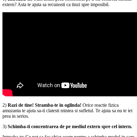
extern? Asta te ajuta sa recunosti ca tinzi spre imposibil.
2)
Razi de tine! Stramba-te in oglinda!
Orice reactie fizica
amuzanta te ajuta sa-ti clatesti mintea si sufletul. Te ajuta sa nu te iei
prea in serios.
3)
Schimba-ti concentrarea de pe mediul extern spre cel intern.
Intreaba-te: Ce pot sa fac chiar acum pentru a schimba modul in care