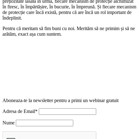
prețiozitate lăsată în urmă, fiecare mecanism de protecție alchimizat
în firesc, în împărtășire, în bucurie, în împreună. Și fiecare mecanism
de protecție care încă există, pentru că are încă un rol important de
îndeplinit.
Pentru că meritam să fim buni cu noi. Merităm să ne primim și să ne
arătăm, exact așa cum suntem.
Aboneaza-te la newsletter pentru a primi un webinar gratuit
Adresa de Email*
Nume