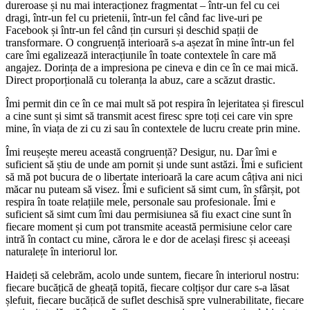
dureroase și nu mai interacționez fragmentat – într-un fel cu cei
dragi, într-un fel cu prietenii, într-un fel când fac live-uri pe
Facebook și într-un fel când țin cursuri și deschid spații de
transformare. O congruență interioară s-a așezat în mine într-un fel
care îmi egalizează interacțiunile în toate contextele în care mă
angajez. Dorința de a impresiona pe cineva e din ce în ce mai mică.
Direct proporțională cu toleranța la abuz, care a scăzut drastic.
Îmi permit din ce în ce mai mult să pot respira în lejeritatea și firescul
a cine sunt și simt să transmit acest firesc spre toți cei care vin spre
mine, în viața de zi cu zi sau în contextele de lucru create prin mine.
Îmi reușește mereu această congruență? Desigur, nu. Dar îmi e
suficient să știu de unde am pornit și unde sunt astăzi. Îmi e suficient
să mă pot bucura de o libertate interioară la care acum câțiva ani nici
măcar nu puteam să visez. Îmi e suficient să simt cum, în sfârșit, pot
respira în toate relațiile mele, personale sau profesionale. Îmi e
suficient să simt cum îmi dau permisiunea să fiu exact cine sunt în
fiecare moment și cum pot transmite această permisiune celor care
intră în contact cu mine, cărora le e dor de același firesc și aceeași
naturalețe în interiorul lor.
Haideți să celebrăm, acolo unde suntem, fiecare în interiorul nostru:
fiecare bucățică de gheață topită, fiecare colțișor dur care s-a lăsat
șlefuit, fiecare bucățică de suflet deschisă spre vulnerabilitate, fiecare