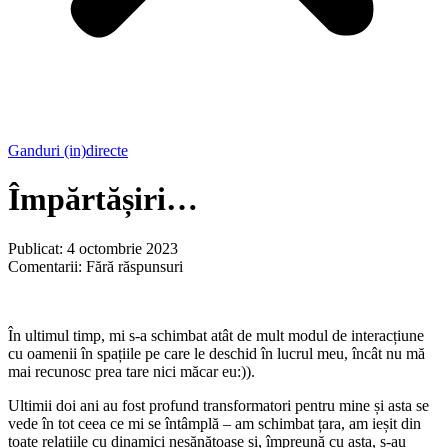
Ganduri (in)directe
Împărtășiri…
Publicat: 4 octombrie 2023
Comentarii: Fără răspunsuri
În ultimul timp, mi s-a schimbat atât de mult modul de interacțiune
cu oamenii în spațiile pe care le deschid în lucrul meu, încât nu mă
mai recunosc prea tare nici măcar eu:)).
Ultimii doi ani au fost profund transformatori pentru mine și asta se
vede în tot ceea ce mi se întâmplă – am schimbat țara, am ieșit din
toate relațiile cu dinamici nesănătoase și, împreună cu asta, s-au