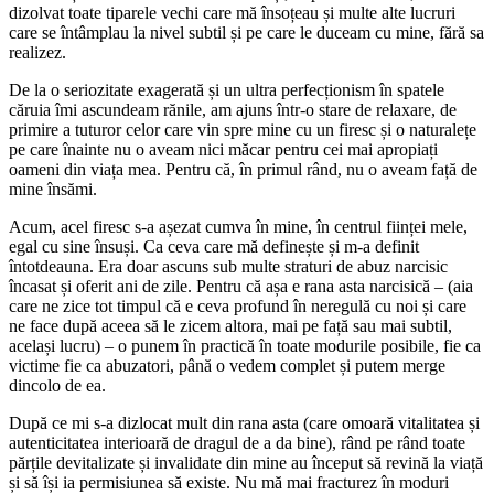
dizolvat toate tiparele vechi care mă însoțeau și multe alte lucruri
care se întâmplau la nivel subtil și pe care le duceam cu mine, fără sa
realizez.
De la o seriozitate exagerată și un ultra perfecționism în spatele
căruia îmi ascundeam rănile, am ajuns într-o stare de relaxare, de
primire a tuturor celor care vin spre mine cu un firesc și o naturalețe
pe care înainte nu o aveam nici măcar pentru cei mai apropiați
oameni din viața mea. Pentru că, în primul rând, nu o aveam față de
mine însămi.
Acum, acel firesc s-a așezat cumva în mine, în centrul ființei mele,
egal cu sine însuși. Ca ceva care mă definește și m-a definit
întotdeauna. Era doar ascuns sub multe straturi de abuz narcisic
încasat și oferit ani de zile. Pentru că așa e rana asta narcisică – (aia
care ne zice tot timpul că e ceva profund în neregulă cu noi și care
ne face după aceea să le zicem altora, mai pe față sau mai subtil,
același lucru) – o punem în practică în toate modurile posibile, fie ca
victime fie ca abuzatori, până o vedem complet și putem merge
dincolo de ea.
După ce mi s-a dizlocat mult din rana asta (care omoară vitalitatea și
autenticitatea interioară de dragul de a da bine), rând pe rând toate
părțile devitalizate și invalidate din mine au început să revină la viață
și să își ia permisiunea să existe. Nu mă mai fracturez în moduri