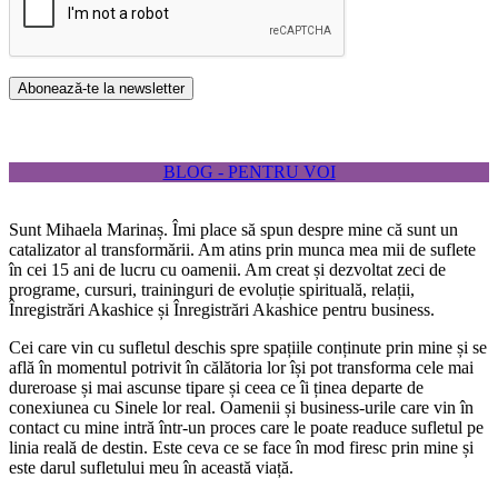
BLOG - PENTRU VOI
Sunt Mihaela Marinaș. Îmi place să spun despre mine că sunt un
catalizator al transformării. Am atins prin munca mea mii de suflete
în cei 15 ani de lucru cu oamenii. Am creat și dezvoltat zeci de
programe, cursuri, traininguri de evoluție spirituală, relații,
Înregistrări Akashice și Înregistrări Akashice pentru business.
Cei care vin cu sufletul deschis spre spațiile conținute prin mine și se
află în momentul potrivit în călătoria lor își pot transforma cele mai
dureroase și mai ascunse tipare și ceea ce îi ținea departe de
conexiunea cu Sinele lor real. Oamenii și business-urile care vin în
contact cu mine intră într-un proces care le poate readuce sufletul pe
linia reală de destin. Este ceva ce se face în mod firesc prin mine și
este darul sufletului meu în această viață.