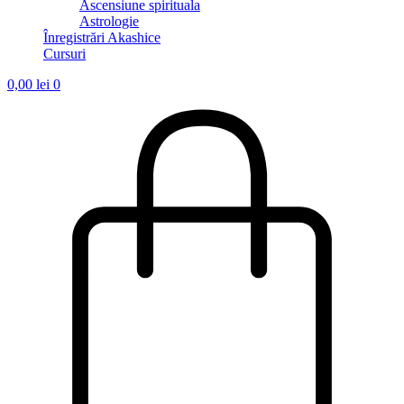
Ascensiune spirituala
Astrologie
Înregistrări Akashice
Cursuri
0,00
lei
0