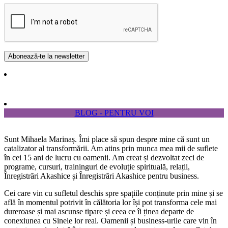
BLOG - PENTRU VOI
Sunt Mihaela Marinaș. Îmi place să spun despre mine că sunt un
catalizator al transformării. Am atins prin munca mea mii de suflete
în cei 15 ani de lucru cu oamenii. Am creat și dezvoltat zeci de
programe, cursuri, traininguri de evoluție spirituală, relații,
Înregistrări Akashice și Înregistrări Akashice pentru business.
Cei care vin cu sufletul deschis spre spațiile conținute prin mine și se
află în momentul potrivit în călătoria lor își pot transforma cele mai
dureroase și mai ascunse tipare și ceea ce îi ținea departe de
conexiunea cu Sinele lor real. Oamenii și business-urile care vin în