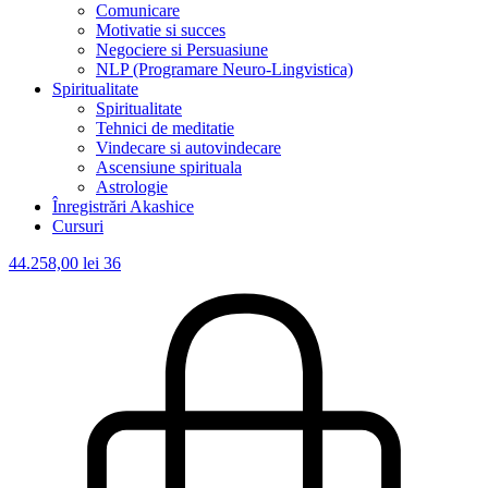
Comunicare
Motivatie si succes
Negociere si Persuasiune
NLP (Programare Neuro-Lingvistica)
Spiritualitate
Spiritualitate
Tehnici de meditatie
Vindecare si autovindecare
Ascensiune spirituala
Astrologie
Înregistrări Akashice
Cursuri
44.258,00
lei
36