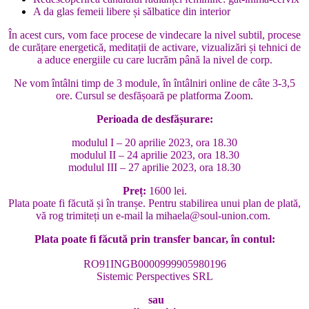
A da glas femeii libere și sălbatice din interior
În acest curs, vom face procese de vindecare la nivel subtil, procese
de curățare energetică, meditații de activare, vizualizări și tehnici de
a aduce energiile cu care lucrăm până la nivel de corp.
Ne vom întâlni timp de 3 module, în întâlniri online de câte 3-3,5
ore. Cursul se desfășoară pe platforma Zoom.
Perioada de desfășurare:
modulul I – 20 aprilie 2023, ora 18.30
modulul II – 24 aprilie 2023, ora 18.30
modulul III – 27 aprilie 2023, ora 18.30
Preț:
1600 lei.
Plata poate fi făcută și în tranșe. Pentru stabilirea unui plan de plată,
vă rog trimiteți un e-mail la
mihaela@soul-union.com
.
Plata poate fi făcută prin transfer bancar, în contul:
RO91INGB0000999905980196
Sistemic Perspectives SRL
sau