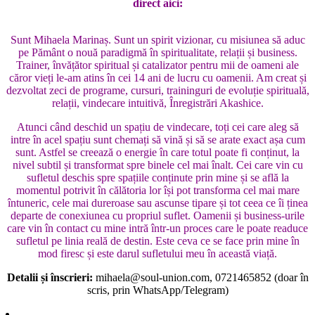
direct aici:
Sunt Mihaela Marinaș. Sunt un spirit vizionar, cu misiunea să aduc
pe Pământ o nouă paradigmă în spiritualitate, relații și business.
Trainer, învățător spiritual și catalizator pentru mii de oameni ale
căror vieți le-am atins în cei 14 ani de lucru cu oamenii. Am creat și
dezvoltat zeci de programe, cursuri, traininguri de evoluție spirituală,
relații, vindecare intuitivă, Înregistrări Akashice.
Atunci când deschid un spațiu de vindecare, toți cei care aleg să
intre în acel spațiu sunt chemați să vină și să se arate exact așa cum
sunt. Astfel se creează o energie în care totul poate fi conținut, la
nivel subtil și transformat spre binele cel mai înalt. Cei care vin cu
sufletul deschis spre spațiile conținute prin mine și se află la
momentul potrivit în călătoria lor își pot transforma cel mai mare
întuneric, cele mai dureroase sau ascunse tipare și tot ceea ce îi ținea
departe de conexiunea cu propriul suflet. Oamenii și business-urile
care vin în contact cu mine intră într-un proces care le poate readuce
sufletul pe linia reală de destin. Este ceva ce se face prin mine în
mod firesc și este darul sufletului meu în această viață.
Detalii și înscrieri:
mihaela@soul-union.com
, 0721465852 (doar în
scris, prin WhatsApp/Telegram)