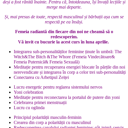
deși a fost rănită înainte. Pentru că, întotdeauna, își învață lecțiile și
merge mai departe.
Și, mai presus de toate, respectă masculinul și bărbații așa cum se
respectă pe ea însăși.
Femeia radiantă din fiecare din noi ne cheamă să o
redescoperim.
Vă invit cu bucurie la acest curs în luna aprilie.
Integrarea sub-personalităților feminine ținute în umbră: The
Witch&The Bitch &The Whore (Femeia Vindecătoare&
Femeia Puternică& Femeia Sexuală)
Meditație pentru recuperarea energiei blocate în părțile din noi
nerevendicate și i
ntegrarea în corp a celor trei sub-personalități
Conectarea cu Arhetipul Zeiței
Lucru energetic pentru reglarea sistemului nervos
Yoni celebration
Meditație pentru reconectarea la portalul de putere din yoni
Celebrarea primei menstruații
Lucru cu oglinda
Principiul polarității masculin-feminin
Crearea din corp a polarității cu masculinul
Redescoperirea canalului radianței feminine: gât-inimă-cervix