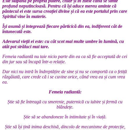
Este stăpână pe propria putere, chiar și în zilele când se simte
profund neputincioasă. Pentru că își aduce mereu aminte că
pântecul ei este sursa creației divine și că ea este portalul prin care
Spiritul vine în materie.
Își asumă și integrează fiecare părticică din ea, indiferent cât de
întunecată este.
Adevarul vieții ei este: cu cât scot mai multe umbre în lumină, cu
atât pot străluci mai tare.
Femeia radiantă nu taie nicio parte din ea ca să fie acceptată de cei
din jur sau să încapă într-o relație.
Dar nici nu intră în îndreptățire de sine și nu se comportă ca o fetiță
râzgâiată, care crede că i se cuvine orice, când vrea ea și cum vrea
ea.
Femeia radiantă:
Știe să fie întreagă cu smerenie, puternică cu iubire și fermă cu
blândețe.
Știe să se abandoneze în intimitate și în viață.
Știe să își țină inima deschisă, dincolo de mecanisme de protecție,