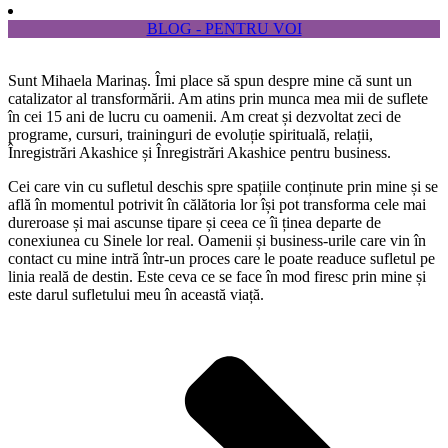
BLOG - PENTRU VOI
Sunt Mihaela Marinaș. Îmi place să spun despre mine că sunt un
catalizator al transformării. Am atins prin munca mea mii de suflete
în cei 15 ani de lucru cu oamenii. Am creat și dezvoltat zeci de
programe, cursuri, traininguri de evoluție spirituală, relații,
Înregistrări Akashice și Înregistrări Akashice pentru business.
Cei care vin cu sufletul deschis spre spațiile conținute prin mine și se
află în momentul potrivit în călătoria lor își pot transforma cele mai
dureroase și mai ascunse tipare și ceea ce îi ținea departe de
conexiunea cu Sinele lor real. Oamenii și business-urile care vin în
contact cu mine intră într-un proces care le poate readuce sufletul pe
linia reală de destin. Este ceva ce se face în mod firesc prin mine și
este darul sufletului meu în această viață.