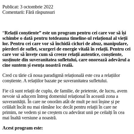
Publicat: 3 octombrie 2022
Comentarii: Fără răspunsuri
“
Relații conștiente” este un program pentru cei care vor să își
schimbe o dată pentru totdeauna timeline-ul relațional al vieții
lor. Pentru cei care vor să închidă cicluri de abuz, manipulare,
pierderi de suflet, scurgeri de energie vitală în relații. Pentru cei
care vor să învețe cum să creeze relații autentice, conștiente,
susținute din suveranitatea sufletului, care onorează adevărul a
cine suntem și esența noastră reală.
Cred cu tărie că noua paradigmă relațională este cea a relațiilor
conștiente. A relațiilor bazate pe suveranitatea sufletului.
Fie că sunt relații de cuplu, de familie, de prietenie, de lucru, avem
nevoie să aducem întreg domeniul relațional în această zona a
suveranității. În care ne onorăm atât de mult pe noi înșine și pe
celălalt încât nu mai rămâne loc decât pentru relații în care ne
primim, ne vedem și ne creștem cu adevărat unii pe ceilalți în cea
mai înaltă versiune a noastră.
Acest program este: