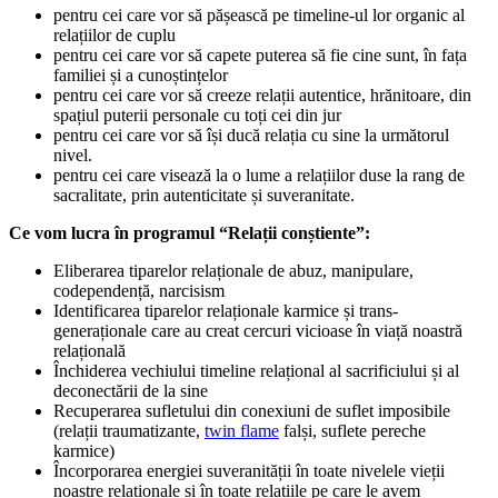
pentru cei care vor să pășească pe timeline-ul lor organic al
relațiilor de cuplu
pentru cei care vor să capete puterea să fie cine sunt, în fața
familiei și a cunoștințelor
pentru cei care vor să creeze relații autentice, hrănitoare, din
spațiul puterii personale cu toți cei din jur
pentru cei care vor să își ducă relația cu sine la următorul
nivel.
pentru cei care visează la o lume a relațiilor duse la rang de
sacralitate, prin autenticitate și suveranitate.
Ce vom lucra în programul “Relații conștiente”:
Eliberarea tiparelor relaționale de abuz, manipulare,
codependență, narcisism
Identificarea tiparelor relaționale karmice și trans-
generaționale care au creat cercuri vicioase în viață noastră
relațională
Închiderea vechiului timeline relațional al sacrificiului și al
deconectării de la sine
Recuperarea sufletului din conexiuni de suflet imposibile
(relații traumatizante,
twin flame
falși, suflete pereche
karmice)
Încorporarea energiei suveranității în toate nivelele vieții
noastre relaționale și în toate relațiile pe care le avem