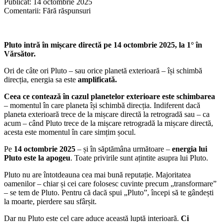
Publicat: 14 octombrie 2025
Comentarii: Fără răspunsuri
Pluto intră în mișcare directă pe 14 octombrie 2025, la 1° în
Vărsător.
Ori de câte ori Pluto – sau orice planetă exterioară – își schimbă
direcția, energia sa este
amplificată.
Ce
ea ce contează în cazul planetelor exterioare este schimbarea
– momentul în care planeta își schimbă direcția. Indiferent dacă
planeta exterioară trece de la mișcare directă la retrogradă sau – ca
acum – când Pluto trece de la mișcare retrogradă la mișcare directă,
acesta este momentul în care simțim șocul.
Pe
14 octombrie 2025
– și în săptămâna următoare –
energia lui
Pluto este la apogeu
. Toate privirile sunt ațintite asupra lui Pluto.
Pluto nu are întotdeauna cea mai bună reputație. Majoritatea
oamenilor – chiar și cei care folosesc cuvinte precum „transformare”
– se tem de Pluto. Pentru că dacă spui „Pluto”, începi să te gândești
la moarte, pierdere sau sfârșit.
Dar nu Pluto este cel care aduce această luptă interioară.
Ci