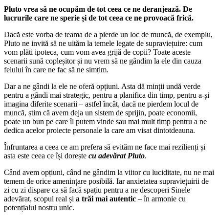
Pluto vrea să ne ocupăm de tot ceea ce ne deranjează. De
lucrurile care ne sperie și de tot ceea ce ne provoacă frică.
Dacă este vorba de teama de a pierde un loc de muncă, de exemplu,
Pluto ne invită să ne uităm la temele legate de supraviețuire: cum
vom plăti ipoteca, cum vom avea grijă de copii? Toate aceste
scenarii sună copleșitor și nu vrem să ne gândim la ele din cauza
felului în care ne fac să ne simțim.
Dar a ne gândi la ele ne oferă opțiuni. Asta dă minții undă verde
pentru a gândi mai strategic, pentru a planifica din timp, pentru a-și
imagina diferite scenarii – astfel încât, dacă ne pierdem locul de
muncă, știm că avem deja un sistem de sprijin, poate economii,
poate un bun pe care îl putem vinde sau mai mult timp pentru a ne
dedica acelor proiecte personale la care am visat dintotdeauna.
Înfruntarea a ceea ce am prefera să evităm ne face mai rezilienți și
asta este ceea ce își dorește
cu adevărat Pluto
.
Când avem opțiuni, când ne gândim la viitor cu luciditate, nu ne mai
temem de orice amenințare posibilă. Iar anxietatea supraviețuirii de
zi cu zi dispare ca să facă spațiu pentru a ne descoperi Sinele
adevărat, scopul real și
a trăi mai autentic
– în armonie cu
potențialul nostru unic.