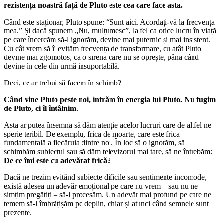
rezistența noastră față de Pluto este cea care face asta.
Când este staționar, Pluto spune: “Sunt aici. Acordați-vă la frecvența
mea.” Și dacă spunem „Nu, mulțumesc”, la fel ca orice lucru în viață
pe care încercăm să-l ignorăm, devine mai puternic și mai insistent.
Cu cât vrem să îi evităm frecvența de transformare, cu atât Pluto
devine mai zgomotos, ca o sirenă care nu se oprește, până când
devine în cele din urmă insuportabilă.
Deci, ce ar trebui să facem în schimb?
Când vine Pluto peste noi, intrăm în energia lui Pluto.
Nu fugim
de Pluto, ci îl întâlnim.
Asta ar putea însemna să dăm atenție acelor lucruri care de altfel ne
sperie teribil. De exemplu, frica de moarte, care este frica
fundamentală a fiecăruia dintre noi. În loc să o ignorăm, să
schimbăm subiectul sau să dăm televizorul mai tare, să ne întrebăm:
De ce îmi este cu adevărat frică?
Dacă ne trezim evitând subiecte dificile sau sentimente incomode,
există adesea un adevăr emoțional pe care nu vrem – sau nu ne
simțim pregătiți – să-l procesăm. Un adevăr mai profund pe care ne
temem să-l îmbrățișăm pe deplin, chiar și atunci când semnele sunt
prezente.