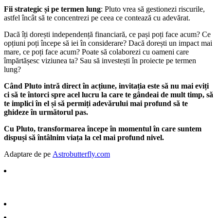
Fii strategic și pe termen lung
: Pluto vrea să gestionezi riscurile,
astfel încât să te concentrezi pe ceea ce contează cu adevărat.
Dacă îți dorești independență financiară, ce pași poți face acum? Ce
opțiuni poți începe să iei în considerare? Dacă dorești un impact mai
mare, ce poți face acum? Poate să colaborezi cu oameni care
împărtășesc viziunea ta? Sau să investești în proiecte pe termen
lung?
Când Pluto intră direct în acțiune, invitația este să nu mai eviți
ci să te întorci spre acel lucru la care te gândeai de mult timp, să
te implici în el și să permiți adevărului mai profund să te
ghideze în următorul pas.
Cu Pluto, transformarea începe în momentul în care suntem
dispuși să întâlnim viața la cel mai profund nivel.
Adaptare de pe
Astrobutterfly.com