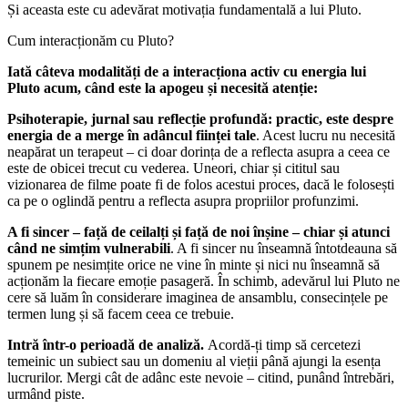
Și aceasta este cu adevărat motivația fundamentală a lui Pluto.
Cum interacționăm cu Pluto?
Iată câteva modalități de a interacționa activ cu energia lui
Pluto acum, când este la apogeu și necesită atenție:
Psihoterapie, jurnal sau reflecție profundă: practic, este despre
energia de a merge în adâncul ființei tale
. Acest lucru nu necesită
neapărat un terapeut – ci doar dorința de a reflecta asupra a ceea ce
este de obicei trecut cu vederea. Uneori, chiar și cititul sau
vizionarea de filme poate fi de folos acestui proces, dacă le folosești
ca pe o oglindă pentru a reflecta asupra propriilor profunzimi.
A fi sincer – față de ceilalți și față de noi înșine – chiar și atunci
când ne simțim vulnerabili
. A fi sincer nu înseamnă întotdeauna să
spunem pe nesimțite orice ne vine în minte și nici nu înseamnă să
acționăm la fiecare emoție pasageră. În schimb, adevărul lui Pluto ne
cere să luăm în considerare imaginea de ansamblu, consecințele pe
termen lung și să facem ceea ce trebuie.
Intră într-o perioadă de analiză.
Acordă-ți timp să cercetezi
temeinic un subiect sau un domeniu al vieții până ajungi la esența
lucrurilor. Mergi cât de adânc este nevoie – citind, punând întrebări,
urmând piste.