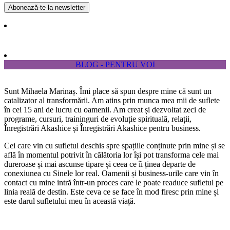
BLOG - PENTRU VOI
Sunt Mihaela Marinaș. Îmi place să spun despre mine că sunt un
catalizator al transformării. Am atins prin munca mea mii de suflete
în cei 15 ani de lucru cu oamenii. Am creat și dezvoltat zeci de
programe, cursuri, traininguri de evoluție spirituală, relații,
Înregistrări Akashice și Înregistrări Akashice pentru business.
Cei care vin cu sufletul deschis spre spațiile conținute prin mine și se
află în momentul potrivit în călătoria lor își pot transforma cele mai
dureroase și mai ascunse tipare și ceea ce îi ținea departe de
conexiunea cu Sinele lor real. Oamenii și business-urile care vin în
contact cu mine intră într-un proces care le poate readuce sufletul pe
linia reală de destin. Este ceva ce se face în mod firesc prin mine și
este darul sufletului meu în această viață.